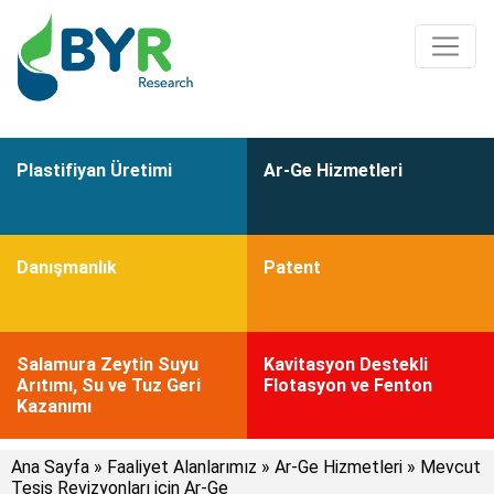
Plastifiyan Üretimi
Ar-Ge Hizmetleri
Danışmanlık
Patent
Salamura Zeytin Suyu
Kavitasyon Destekli
Arıtımı, Su ve Tuz Geri
Flotasyon ve Fenton
Kazanımı
Ana Sayfa
»
Faaliyet Alanlarımız
»
Ar-Ge Hizmetleri
»
Mevcut
Tesis Revizyonları için Ar-Ge