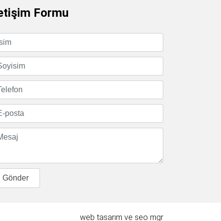
letişim Formu
web tasarım
ve
seo
mgr