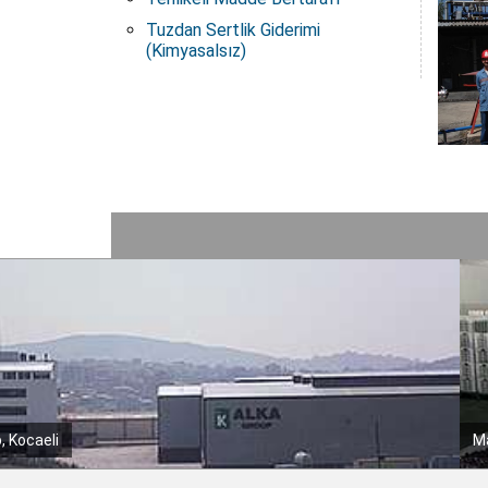
Tuzdan Sertlik Giderimi
(Kimyasalsız)
armara Birlik, Bursa