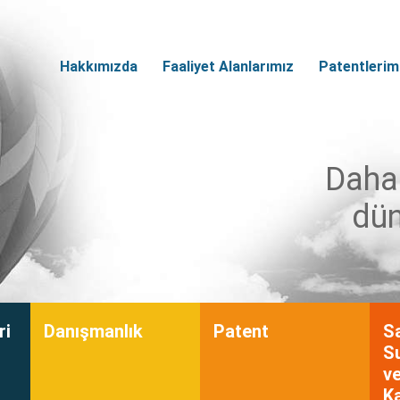
Hakkımızda
Faaliyet Alanlarımız
Patentlerim
Daha 
dün
ri
Danışmanlık
Patent
S
Su
ve
K