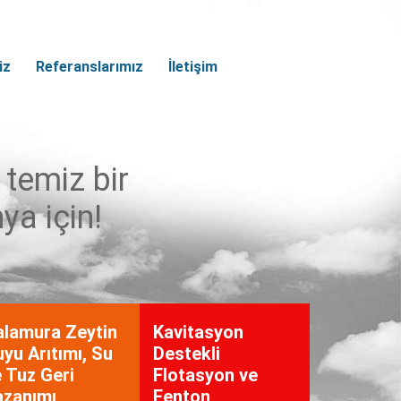
iz
Referanslarımız
İletişim
temiz bir
ya için!
alamura Zeytin
Kavitasyon
yu Arıtımı, Su
Destekli
 Tuz Geri
Flotasyon ve
azanımı
Fenton