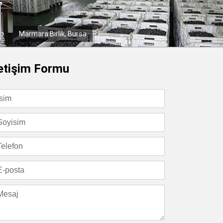
Borusan Mannesmann
letişim Formu