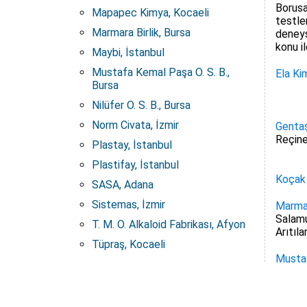
Borusa
Mapapec Kimya, Kocaeli
testler
Marmara Birlik, Bursa
deneys
konu il
Maybi, İstanbul
Mustafa Kemal Paşa O. S. B.,
Ela Ki
Bursa
Nilüfer O. S. B., Bursa
Norm Civata, İzmir
Gentaş
Reçine
Plastay, İstanbul
Plastifay, İstanbul
Koçak 
SASA, Adana
Sistemas, İzmir
Marmar
Salamu
T. M. O. Alkaloid Fabrikası, Afyon
Arıtıl
Tüpraş, Kocaeli
Mustaf