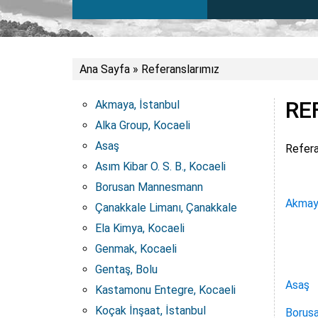
Ana Sayfa
»
Referanslarımız
RE
Akmaya, İstanbul
Alka Group, Kocaeli
Asaş
Referan
Asım Kibar O. S. B., Kocaeli
Borusan Mannesmann
Akmaya
Çanakkale Limanı, Çanakkale
Ela Kimya, Kocaeli
Genmak, Kocaeli
Gentaş, Bolu
Asaş
Kastamonu Entegre, Kocaeli
Koçak İnşaat, İstanbul
Borus