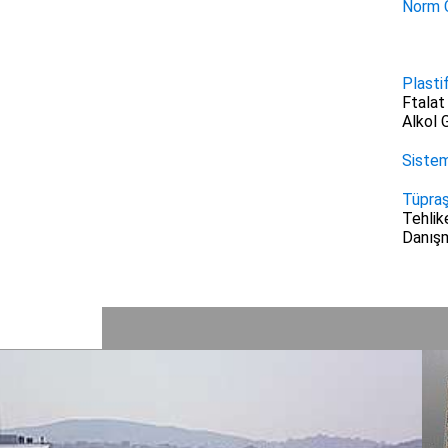
Norm C
Plasti
Ftalat
Alkol G
Sistem
Tüpraş
Tehlik
Danışm