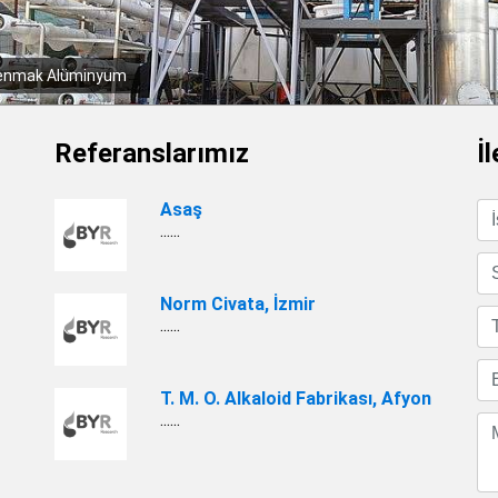
rmara Birlik, Bursa
Referanslarımız
İ
Asaş
......
Norm Civata, İzmir
......
T. M. O. Alkaloid Fabrikası, Afyon
......