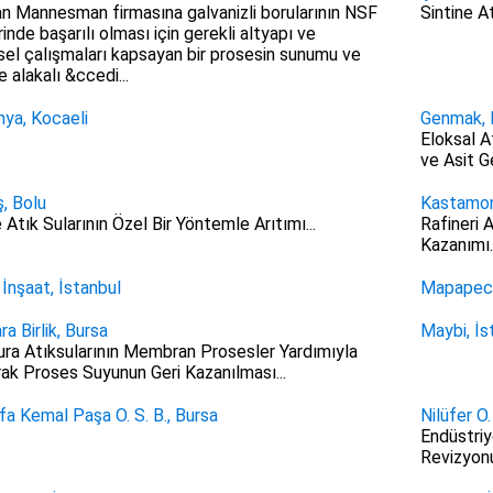
n Mannesman firmasına galvanizli borularının NSF
Sintine A
inde başarılı olması için gerekli altyapı ve
el çalışmaları kapsayan bir prosesin sunumu ve
e alakalı &ccedi...
mya, Kocaeli
Genmak, 
Eloksal A
ve Asit Ge
, Bolu
Kastamon
 Atık Sularının Özel Bir Yöntemle Arıtımı...
Rafineri 
Kazanımı..
İnşaat, İstanbul
Mapapec 
a Birlik, Bursa
Maybi, İs
ra Atıksularının Membran Prosesler Yardımıyla
arak Proses Suyunun Geri Kazanılması...
a Kemal Paşa O. S. B., Bursa
Nilüfer O.
Endüstriy
Revizyonu