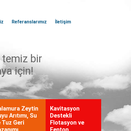
iz
Referanslarımız
İletişim
temiz bir
ya için!
alamura Zeytin
Kavitasyon
yu Arıtımı, Su
Destekli
 Tuz Geri
Flotasyon ve
azanımı
Fenton