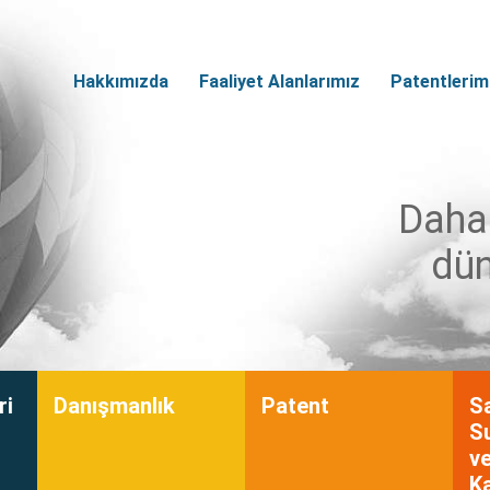
Hakkımızda
Faaliyet Alanlarımız
Patentlerim
Daha 
dün
ri
Danışmanlık
Patent
S
Su
ve
K