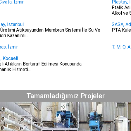
ivata, İzmir
Plastay, 
Ftalik As
Alkol ve S
fay, İstanbul
SASA, Ad
 Üretimi Atıksuyundan Membran Sistemi İle Su Ve
PTA Kule 
eri Kazanımı...
as, İzmir
T. M. O. A
, Kocaeli
eli Atıkların Bertaraf Edilmesi Konusunda
anlık Hizmeti...
Tamamladığımız Projeler