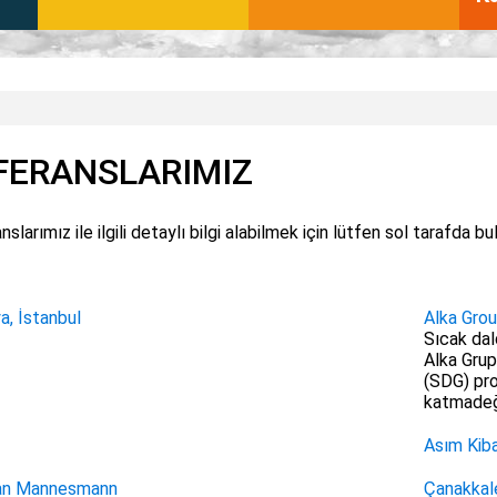
FERANSLARIMIZ
slarımız ile ilgili detaylı bilgi alabilmek için lütfen sol tarafda bu
, İstanbul
Alka Grou
Sıcak dal
Alka Grup
(SDG) pro
katmadeğe
Asım Kibar
an Mannesmann
Çanakkal