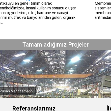
atıksuyu en genel tanım olarak
Membran b
endirdiğimizde, insani kullanım sonucu oluşan
sistemleri
rın, iş yerlerinin, otel, hastane ve sanayi
membran te
erinin mutfak ve banyolarından gelen, organik
arıtmadan.
..
Tamamladığımız Projeler
Alka Group, Kocaeli
Referanslarımız
İ