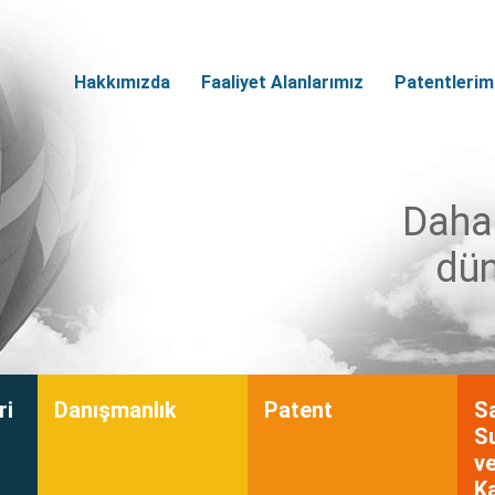
Hakkımızda
Faaliyet Alanlarımız
Patentlerim
Daha 
dün
ri
Danışmanlık
Patent
S
Su
ve
K