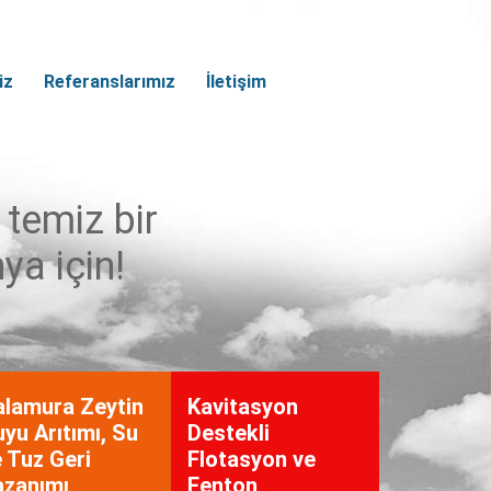
iz
Referanslarımız
İletişim
temiz bir
ya için!
alamura Zeytin
Kavitasyon
yu Arıtımı, Su
Destekli
 Tuz Geri
Flotasyon ve
azanımı
Fenton