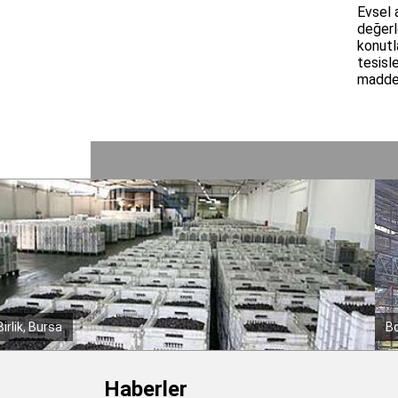
Evsel 
değerl
konutla
tesisl
madde.
Borusan Mannesmann
Haberler