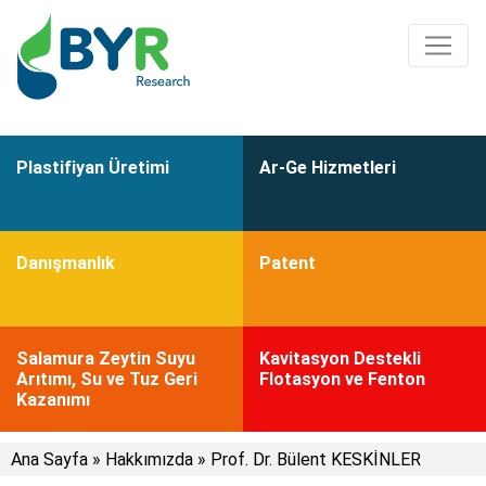
Plastifiyan Üretimi
Ar-Ge Hizmetleri
Danışmanlık
Patent
Salamura Zeytin Suyu
Kavitasyon Destekli
Arıtımı, Su ve Tuz Geri
Flotasyon ve Fenton
Kazanımı
Ana Sayfa
»
Hakkımızda
»
Prof. Dr. Bülent KESKİNLER