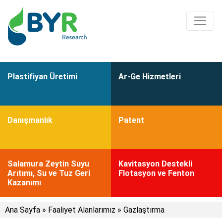
Plastifiyan Üretimi
Ar-Ge Hizmetleri
Danışmanlık
Patent
Salamura Zeytin Suyu
Kavitasyon Destekli
Arıtımı, Su ve Tuz Geri
Flotasyon ve Fenton
Kazanımı
Ana Sayfa
»
Faaliyet Alanlarımız
»
Gazlaştırma